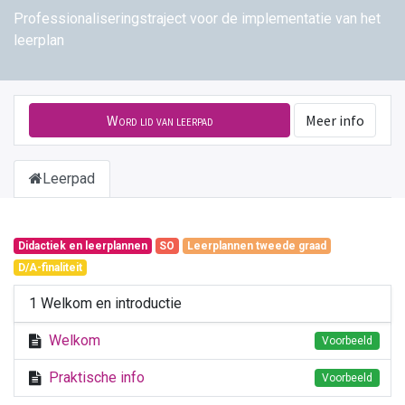
Professionaliseringstraject voor de implementatie van het
leerplan
Word lid van leerpad
Meer info
Leerpad
Didactiek en leerplannen
SO
Leerplannen tweede graad
D/A-finaliteit
1 Welkom en introductie
Welkom
Voorbeeld
Praktische info
Voorbeeld