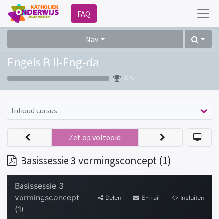
FAQ
Nav
Engels B II-Eng-da
0 %
Inhoud cursus
Zet op voltooid
Basissessie 3 vormingsconcept (1)