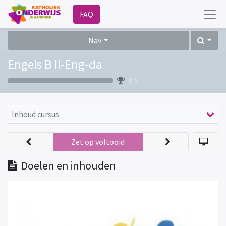
FAQ
Nav
Engels B II-Eng-da
0 %
Inhoud cursus
Zet op voltooid
Doelen en inhouden