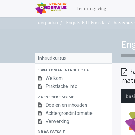
Leeromgeving
Leerpaden
Engels B II-Eng-da
basissessi
Eng
Inhoud cursus
b
1 WELKOM EN INTRODUCTIE
Welkom
matr
Praktische info
2 GENERIEKE SESSIE
Doelen en inhouden
Achtergrondinformatie
Verwerking
3 BASISSESSIE