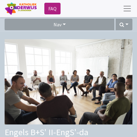
FAQ
Nav
Engels B+S' II-EngS'-da