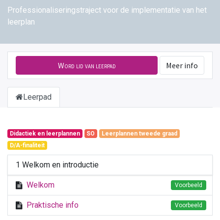
Professionaliseringstraject voor de implementatie van het
leerplan
Word lid van leerpad
Meer info
Leerpad
Didactiek en leerplannen
SO
Leerplannen tweede graad
D/A-finaliteit
1 Welkom en introductie
Welkom
Voorbeeld
Praktische info
Voorbeeld