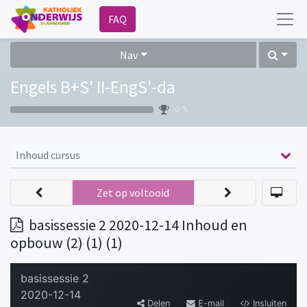
FAQ
Nav
Engels B+S' II-EngS'-da
0 %
Inhoud cursus
Zet op voltooid
basissessie 2 2020-12-14 Inhoud en
opbouw (2) (1) (1)