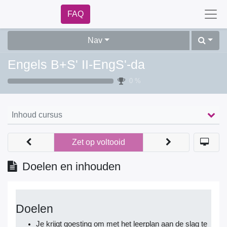
FAQ
Nav
Engels B+S' II-EngS'-da
0 %
Inhoud cursus
Zet op voltooid
Doelen en inhouden
Doelen
Je krijgt goesting om met het leerplan aan de slag te