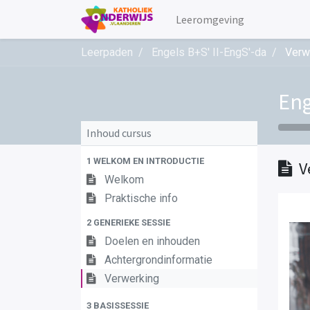
Leeromgeving
Leerpaden
Engels B+S' II-EngS'-da
Verw
Eng
Inhoud cursus
1 WELKOM EN INTRODUCTIE
V
Welkom
Praktische info
2 GENERIEKE SESSIE
Doelen en inhouden
Achtergrondinformatie
Verwerking
3 BASISSESSIE