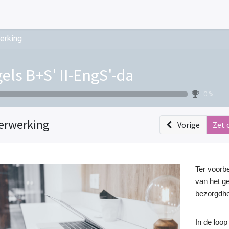
erking
els B+S' II-EngS'-da
0 %
erwerking
Vorige
Zet 
Ter voorbe
van het ge
bezorgdhe
In de loop