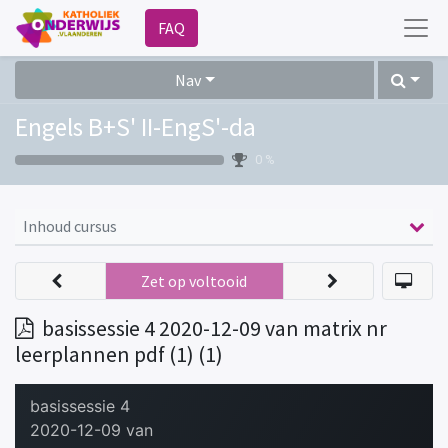
FAQ
Nav
Engels B+S' II-EngS'-da
0 %
Inhoud cursus
Zet op voltooid
basissessie 4 2020-12-09 van matrix nr
leerplannen pdf (1) (1)