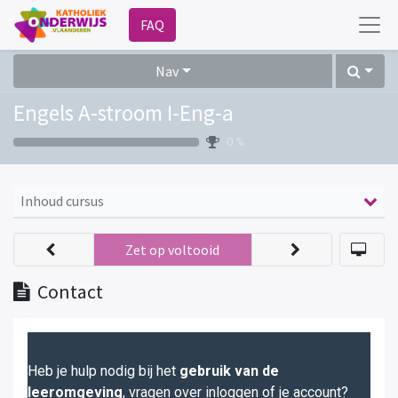
FAQ
Nav
Engels A-stroom I-Eng-a
0 %
Inhoud cursus
Zet op voltooid
Contact
Heb je hulp nodig bij het
gebruik van de
leeromgeving
, vragen over inloggen of je account?