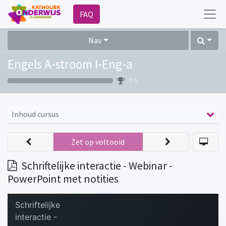
FAQ
Nav
Engels A-stroom I-Eng-a
0 %
Inhoud cursus
Zet op voltooid
Schriftelijke interactie - Webinar -
PowerPoint met notities