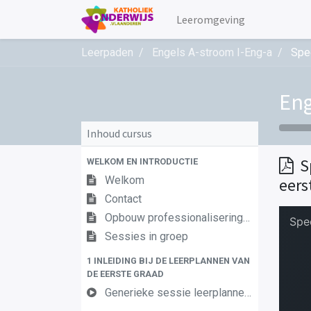
Leeromgeving
Leerpaden
Engels A-stroom I-Eng-a
Spe
Eng
Inhoud cursus
S
WELKOM EN INTRODUCTIE
Welkom
eers
Contact
Opbouw professionaliseringstraject
Sessies in groep
1 INLEIDING BIJ DE LEERPLANNEN VAN
DE EERSTE GRAAD
Generieke sessie leerplannen 1ste graad