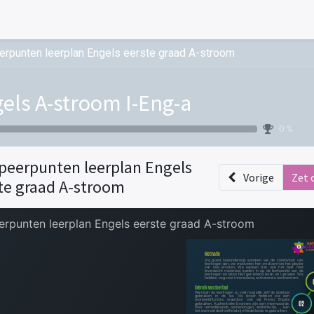
erpunten leerplan Engels eerste graad A-stroom
els A-stroom I-Eng-a
0 %
peerpunten leerplan Engels
Vorige
Zet 
te graad A-stroom