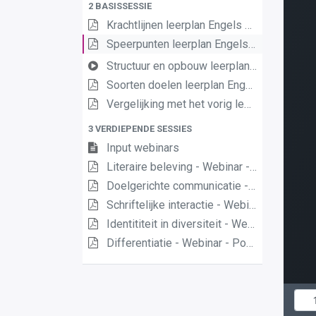
2 BASISSESSIE
Krachtlijnen leerplan Engels eerste graad A-stroom
Speerpunten leerplan Engels eerste graad A-stroom
Structuur en opbouw leerplannen Engels en Frans eerste graad
Soorten doelen leerplan Engels/Frans eerste graad A-stroom
Vergelijking met het vorig leerplan Engels eerste graad A-stroom
3 VERDIEPENDE SESSIES
Input webinars
Literaire beleving - Webinar - PowerPoint met notities
Doelgerichte communicatie - Webinar - PowerPoint met notities (1)
Schriftelijke interactie - Webinar - PowerPoint met notities
Identititeit in diversiteit - Webinar - PowerPoint met notities
Differentiatie - Webinar - PowerPoint met notities