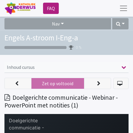
FAQ
Nav
Engels A-stroom I-Eng-a
0 %
Inhoud cursus
Zet op voltooid
Doelgerichte communicatie - Webinar -
PowerPoint met notities (1)