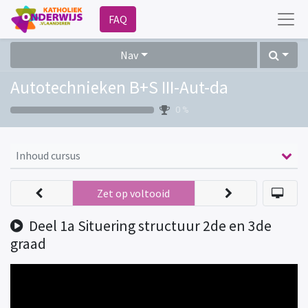
FAQ
Nav
Autotechnieken B+S III-Aut-da
0 %
Inhoud cursus
Zet op voltooid
Deel 1a Situering structuur 2de en 3de
graad