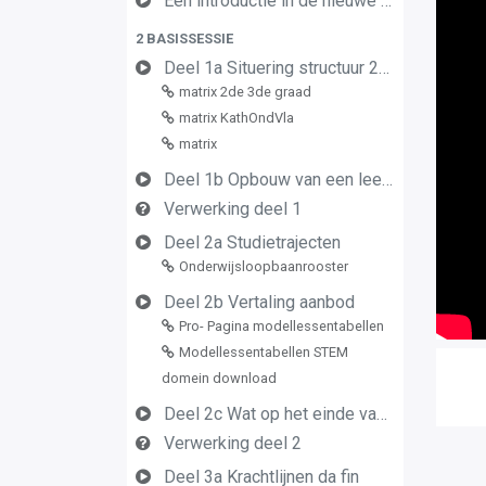
Een introductie in de nieuwe leerplannen van de derde graad
2 BASISSESSIE
Deel 1a Situering structuur 2de en 3de graad
matrix 2de 3de graad
matrix KathOndVla
matrix
Deel 1b Opbouw van een leerplan vormingsconcept
Verwerking deel 1
Deel 2a Studietrajecten
Onderwijsloopbaanrooster
Deel 2b Vertaling aanbod
Pro- Pagina modellessentabellen
Modellessentabellen STEM
domein download
Deel 2c Wat op het einde van de graad
Verwerking deel 2
Deel 3a Krachtlijnen da fin