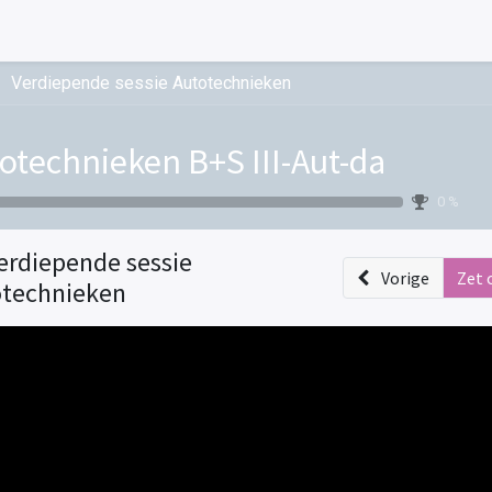
Verdiepende sessie Autotechnieken
otechnieken B+S III-Aut-da
0 %
erdiepende sessie
Vorige
Zet 
technieken