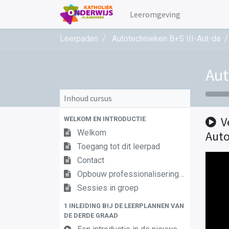
Leeromgeving
Leerpaden
Autotechnieken B+S III-Aut-da
Aut
Inhoud cursus
V
WELKOM EN INTRODUCTIE
Welkom
Auto
Toegang tot dit leerpad
Contact
Opbouw professionaliseringstraject
Sessies in groep
1 INLEIDING BIJ DE LEERPLANNEN VAN
DE DERDE GRAAD