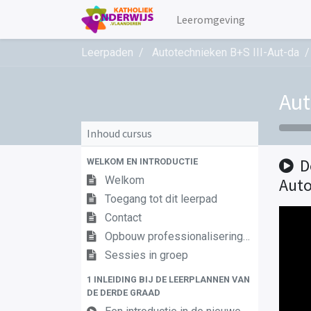
Leeromgeving
Leerpaden
Autotechnieken B+S III-Aut-da
Aut
Inhoud cursus
D
WELKOM EN INTRODUCTIE
Welkom
Auto
Toegang tot dit leerpad
Contact
Opbouw professionaliseringstraject
Sessies in groep
1 INLEIDING BIJ DE LEERPLANNEN VAN
DE DERDE GRAAD