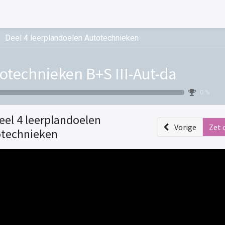
Deel 4 leerplandoelen Autotechnieken
otechnieken B+S III-Aut-da
0 %
eel 4 leerplandoelen
Vorige
Zet 
technieken