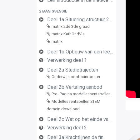
Een introductie in de nieuwe leerplannen van de derde graad
2 BASISSESSIE
Deel 1a Situering structuur 2de en 3de graad
matrix 2de 3de graad
matrix KathOndVla
matrix
Deel 1b Opbouw van een leerplan vormingsconcept
Verwerking deel 1
Deel 2a Studietrajecten
Onderwijsloopbaanrooster
Deel 2b Vertaling aanbod
Pro- Pagina modellessentabellen
Modellessentabellen STEM
domein download
Deel 2c Wat op het einde van de graad
Verwerking deel 2
Deel 3a Krachtlijnen da fin