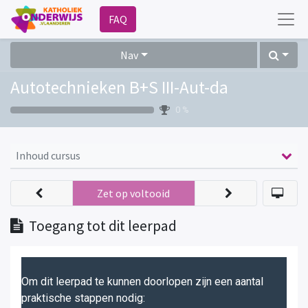
FAQ
Nav
Autotechnieken B+S III-Aut-da
0 %
Inhoud cursus
Zet op voltooid
Toegang tot dit leerpad
Om dit leerpad te kunnen doorlopen zijn een aantal
praktische stappen nodig: