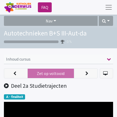
FAQ
Nav
Autotechnieken B+S III-Aut-da
0 %
Inhoud cursus
Zet op voltooid
Deel 2a Studietrajecten
A - finaliteit