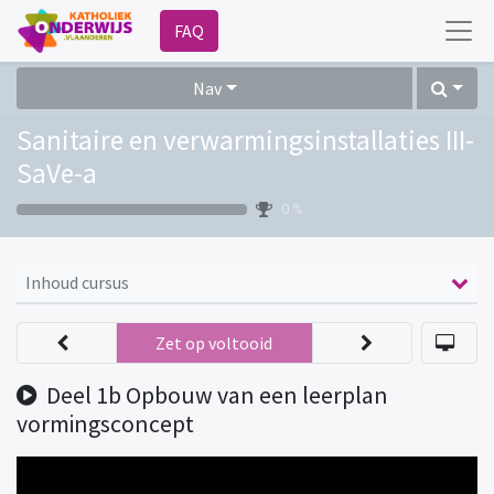
FAQ
Nav
Sanitaire en verwarmingsinstallaties III-
SaVe-a
0 %
Inhoud cursus
Zet op voltooid
Deel 1b Opbouw van een leerplan
vormingsconcept