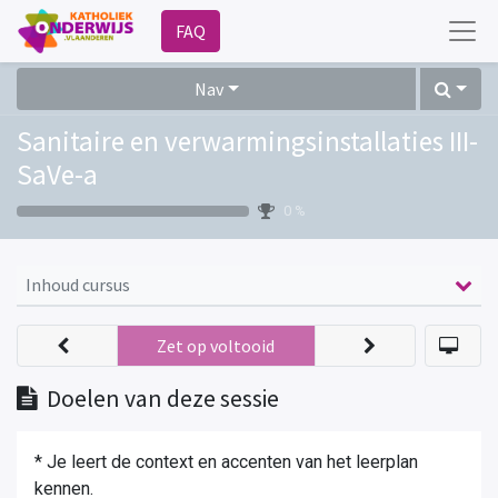
FAQ
Nav
Sanitaire en verwarmingsinstallaties III-
SaVe-a
0 %
Inhoud cursus
Zet op voltooid
Doelen van deze sessie
* Je leert de context en accenten van het leerplan
kennen.