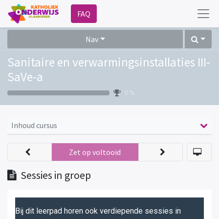
FAQ
Nav
Sanitaire en verwarmingsinstallaties III-
SaVe-a
0 %
Inhoud cursus
Zet op voltooid
Sessies in groep
Bij dit leerpad horen ook verdiepende sessies in