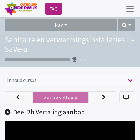
FAQ
Nav
Sanitaire en verwarmingsinstallaties III-
SaVe-a
0 %
Inhoud cursus
Zet op voltooid
Deel 2b Vertaling aanbod