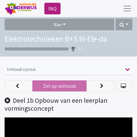
FAQ
Nav
Elektrotechnieken B+S III-Ele-da
0 %
Inhoud cursus
Zet op voltooid
Deel 1b Opbouw van een leerplan
vormingsconcept