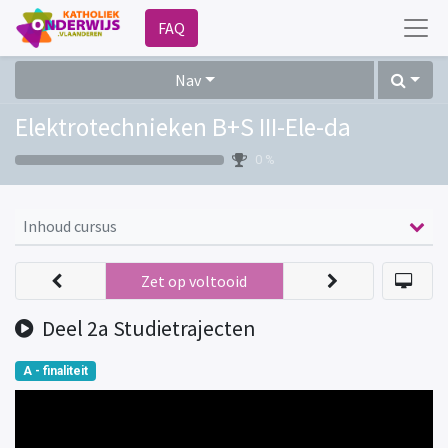
FAQ
Nav
Elektrotechnieken B+S III-Ele-da
0 %
Inhoud cursus
Zet op voltooid
Deel 2a Studietrajecten
A - finaliteit