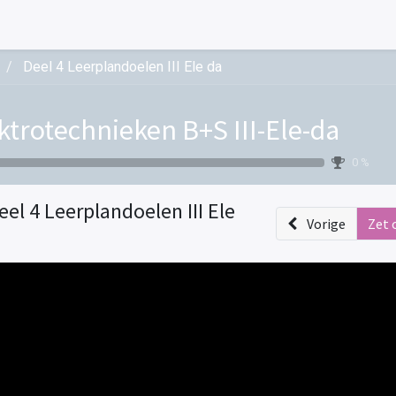
Deel 4 Leerplandoelen III Ele da
ktrotechnieken B+S III-Ele-da
0 %
eel 4 Leerplandoelen III Ele
Vorige
Zet 