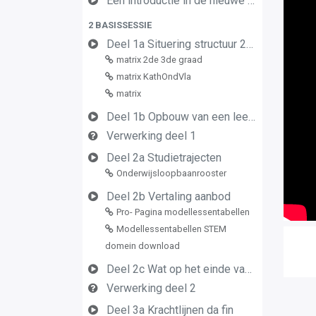
Een introductie in de nieuwe leerplannen van de derde graad
2 BASISSESSIE
Deel 1a Situering structuur 2de en 3de graad
matrix 2de 3de graad
matrix KathOndVla
matrix
Deel 1b Opbouw van een leerplan vormingsconcept
Verwerking deel 1
Deel 2a Studietrajecten
Onderwijsloopbaanrooster
Deel 2b Vertaling aanbod
Pro- Pagina modellessentabellen
Modellessentabellen STEM
domein download
Deel 2c Wat op het einde van de graad
Verwerking deel 2
Deel 3a Krachtlijnen da fin