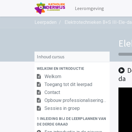
Leeromgeving
Leerpaden
Elektrotechnieken B+S III-Ele-da
Ele
Inhoud cursus
D
WELKOM EN INTRODUCTIE
Welkom
da
Toegang tot dit leerpad
Contact
Opbouw professionaliseringstraject
Sessies in groep
1 INLEIDING BIJ DE LEERPLANNEN VAN
DE DERDE GRAAD