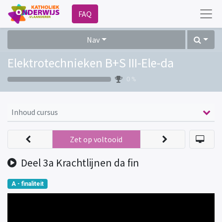
FAQ
Nav
Elektrotechnieken B+S III-Ele-da
0 %
Inhoud cursus
Zet op voltooid
Deel 3a Krachtlijnen da fin
A - finaliteit