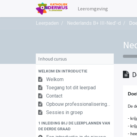
Leeromgeving
Leerpaden
Nederlands B+ III-Ned’-d
Doe
Ned
Inhoud cursus
WELKOM EN INTRODUCTIE
D
Welkom
Toegang tot dit leerpad
Doe
Contact
Opbouw professionaliseringstraject
De d
Sessies in groep
- kri
1 INLEIDING BIJ DE LEERPLANNEN VAN
- kr
DE DERDE GRAAD
- he