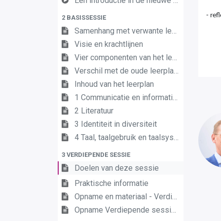
Een introductie in de nieuwe leerplannen van de derde graad
- ref
2 BASISSESSIE
Samenhang met verwante leerplannen
Visie en krachtlijnen
Vier componenten van het leerplan
Verschil met de oude leerplannen
Inhoud van het leerplan
1 Communicatie en informatie
2 Literatuur
3 Identiteit in diversiteit
4 Taal, taalgebruik en taalsysteem
3 VERDIEPENDE SESSIE
Doelen van deze sessie
Praktische informatie
Opname en materiaal - Verdiepende sessie 13 juni 2023
Opname Verdiepende sessie [datum toevoegen]