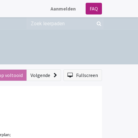
Aanmelden
FAQ
op voltooid
Volgende
Fullscreen
rplan;