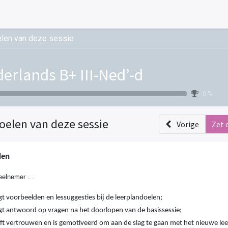
len van deze sessie
erlands B+ III-Ned’-d
0 %
oelen van deze sessie
Vorige
Zet 
len
eelnemer …
jgt voorbeelden en lessuggesties bij de leerplandoelen;
ijgt antwoord op vragen na het doorlopen van de basissessie;
eft vertrouwen en is gemotiveerd om aan de slag te gaan met het nieuwe lee