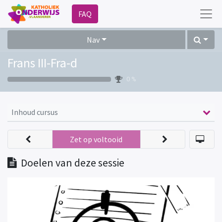
FAQ
Nav
Frans III-Fra-d
0 %
Inhoud cursus
Zet op voltooid
Doelen van deze sessie