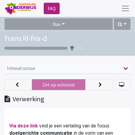
FAQ
Nav
Frans III-Fra-d
0 %
Inhoud cursus
Zet op voltooid
Verwerking
Via deze link
vind je een vertaling van de focus
doelgerichte communicatie
in de vorm van een