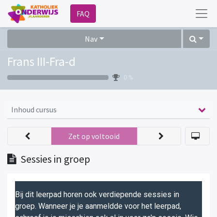
FAQ
Nav
Frans III-Fra-d
0 %
Inhoud cursus
Zet op voltooid
Sessies in groep
Bij dit leerpad horen ook verdiepende sessies in
groep. Wanneer je je aanmeldde voor het leerpad,