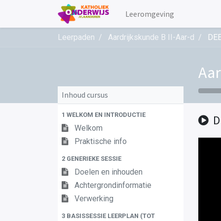
Leeromgeving
Leerpaden
Aardrijkskunde B II-Aar-d
DEE
Aar
Inhoud cursus
1 WELKOM EN INTRODUCTIE
D
Welkom
Praktische info
2 GENERIEKE SESSIE
Doelen en inhouden
Achtergrondinformatie
Verwerking
3 BASISSESSIE LEERPLAN (TOT