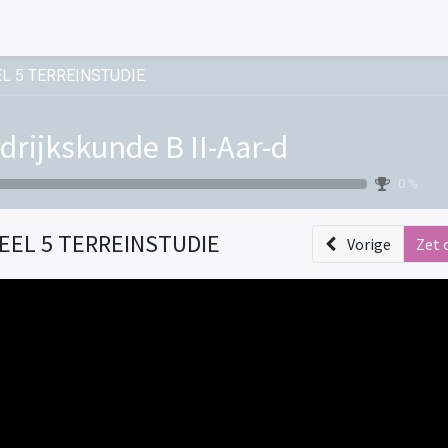
L 5 TERREINSTUDIE
drijkskunde B II-Aar-d
0 %
EEL 5 TERREINSTUDIE
Vorige
Zet 