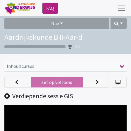
FAQ
Nav
Aardrijkskunde B II-Aar-d
0 %
Inhoud cursus
Zet op voltooid
Verdiepende sessie GIS