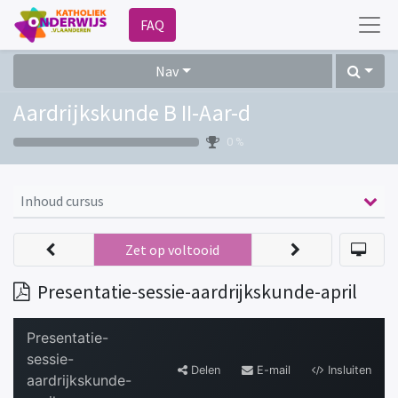
FAQ
Nav
Aardrijkskunde B II-Aar-d
0 %
Inhoud cursus
Zet op voltooid
Presentatie-sessie-aardrijkskunde-april