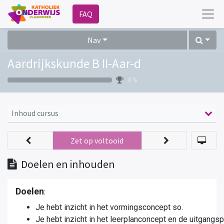
FAQ
Nav
Aardrijkskunde B II-Aar-d
0 %
Inhoud cursus
Zet op voltooid
Doelen en inhouden
Doelen
:
Je hebt inzicht in het vormingsconcept so.
Je hebt inzicht in het leerplanconcept en de uitgangs