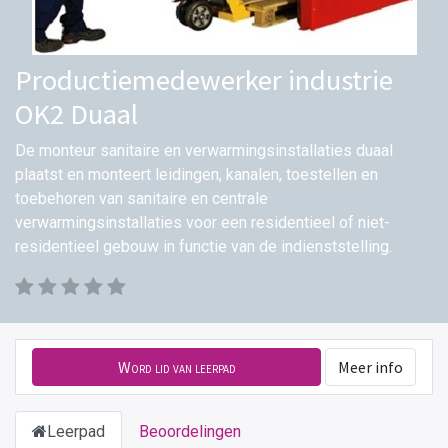
Productiemedewerker industrie
OK2 Duaal
De monteur sanitaire en verwarmingsinstallaties duaal
plaatst en monteert leidingen, kanalen, toestellen en
toebehoren van sanitaire en centrale
verwarmingsinstallaties voor een residentieel of niet-
residentieel gebouw in functie van de indienststelling.
Word lid van leerpad
Meer info
Leerpad
Beoordelingen