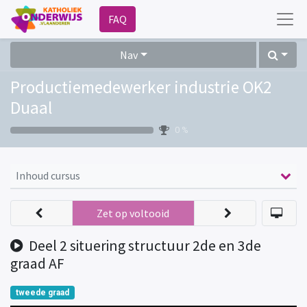
FAQ
Nav
Productiemedewerker industrie OK2
Duaal
0 %
Inhoud cursus
Zet op voltooid
Deel 2 situering structuur 2de en 3de
graad AF
tweede graad