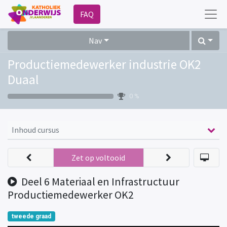
FAQ
Nav
Productiemedewerker industrie OK2
Duaal
0 %
Inhoud cursus
Zet op voltooid
Deel 6 Materiaal en Infrastructuur
Productiemedewerker OK2
tweede graad