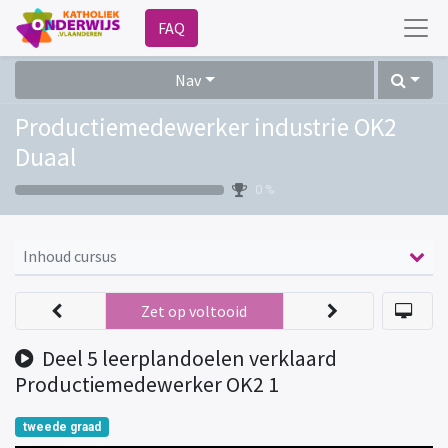
FAQ
Nav
Productiemedewerker industrie OK2
Duaal
0 %
Inhoud cursus
Zet op voltooid
Deel 5 leerplandoelen verklaard
Productiemedewerker OK2 1
tweede graad