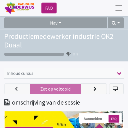
FAQ
Nav
Productiemedewerker industrie OK2
Duaal
0 %
Inhoud cursus
Zet op voltooid
omschrijving van de sessie