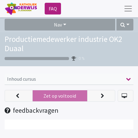
FAQ
Nav
Productiemedewerker industrie OK2
Duaal
0 %
Inhoud cursus
Zet op voltooid
feedbackvragen