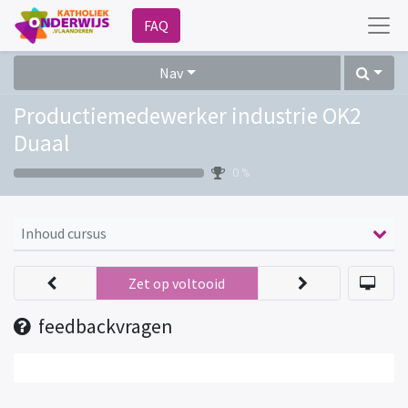
FAQ
Nav
Productiemedewerker industrie OK2
Duaal
0 %
Inhoud cursus
Zet op voltooid
feedbackvragen