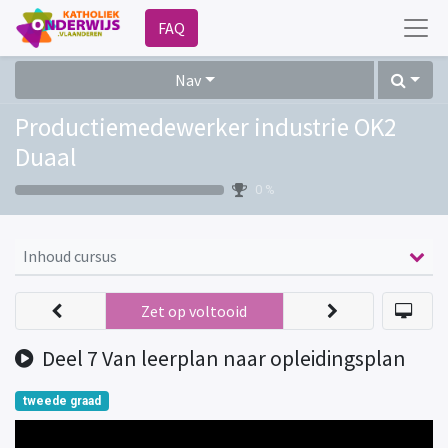
FAQ
Nav
Productiemedewerker industrie OK2
Duaal
0 %
Inhoud cursus
Zet op voltooid
Deel 7 Van leerplan naar opleidingsplan
tweede graad