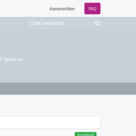
Aanmelden
FAQ
2° graad so.
Voorbeeld