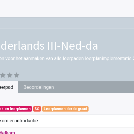
derlands III-Ned-da
on voor het aanmaken van alle leerpaden leerplanimplementatie 
eerpad
Beoordelingen
iek en leerplannen
SO
Leerplannen derde graad
kom en introductie
Welkom