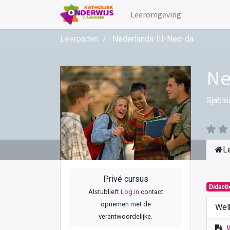
Leeromgeving
Leerpaden
Nederlands III-Ned-da
Ne
Sjablo
L
Privé cursus
Didact
Alstublieft
Log in
contact
opnemen met de
Wel
verantwoordelijke.