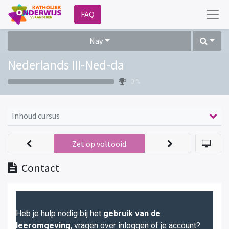
FAQ
Nav
Nederlands III-Ned-da
0 %
Inhoud cursus
Zet op voltooid
Contact
Heb je hulp nodig bij het
gebruik van de
leeromgeving
, vragen over inloggen of je account?