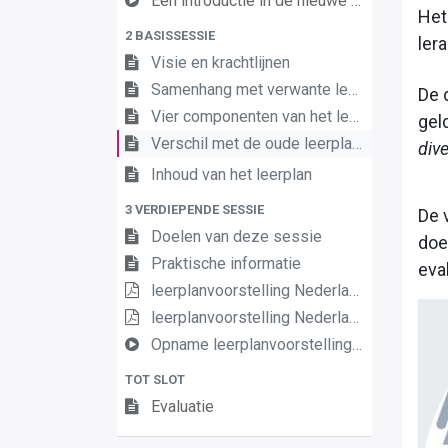
Een introductie in de nieuwe leerplannen van de derde graad
Het
2 BASISSESSIE
lera
Visie en krachtlijnen
Samenhang met verwante leerplannen
De 
Vier componenten van het leerplan
gel
Verschil met de oude leerplannen
dive
Inhoud van het leerplan
3 VERDIEPENDE SESSIE
De 
Doelen van deze sessie
doe
Praktische informatie
eva
leerplanvoorstelling Nederlands III D/A basis
leerplanvoorstelling Nederlands III DA definitief
Opname leerplanvoorstelling Nederlands D A basis
TOT SLOT
Evaluatie