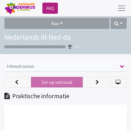
FAQ
Nav
Nederlands III-Ned-da
0 %
Inhoud cursus
Zet op voltooid
Praktische informatie