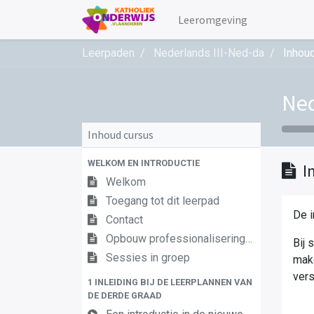
Leeromgeving
Leerpaden
Nederlands III-Ned-da
Inhoud
Ned
Inhoud cursus
WELKOM EN INTRODUCTIE
I
Welkom
Toegang tot dit leerpad
De i
Contact
Opbouw professionaliseringstraject
Bij
Sessies in groep
make
vers
1 INLEIDING BIJ DE LEERPLANNEN VAN
DE DERDE GRAAD