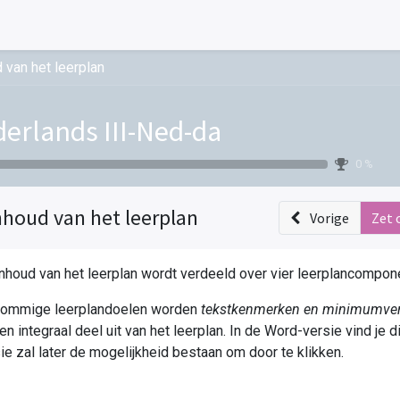
 van het leerplan
erlands III-Ned-da
0 %
nhoud van het leerplan
Vorige
Zet 
nhoud van het leerplan wordt verdeeld over vier leerplancompon
 sommige leerplandoelen worden
tekstkenmerken en minimumverei
n integraal deel uit van het leerplan. In de Word-versie vind je d
ie zal later de mogelijkheid bestaan om door te klikken.