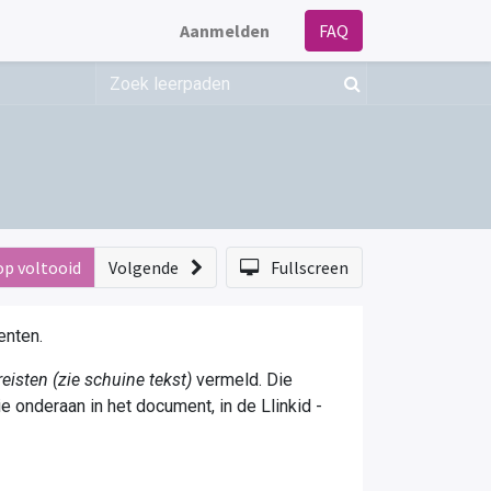
Aanmelden
FAQ
op voltooid
Volgende
Fullscreen
enten.
sten (zie schuine tekst)
vermeld. Die
ie onderaan in het document, in de Llinkid -