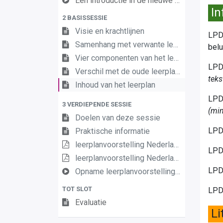
Een introductie in de nieuwe leerplannen van de derde graad
In
2 BASISSESSIE
Visie en krachtlijnen
LPD 
Samenhang met verwante leerplannen
belu
Vier componenten van het leerplan
LPD 
Verschil met de oude leerplannen
tek
Inhoud van het leerplan
LPD 
3 VERDIEPENDE SESSIE
(mi
Doelen van deze sessie
LPD 
Praktische informatie
leerplanvoorstelling Nederlands III D/A basis
LPD 
leerplanvoorstelling Nederlands III DA definitief
LPD 
Opname leerplanvoorstelling Nederlands D A basis
TOT SLOT
LPD 
Evaluatie
Li