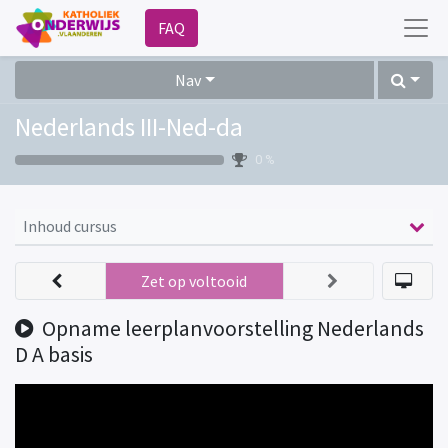
FAQ
Nav
Nederlands III-Ned-da
0 %
Inhoud cursus
Zet op voltooid
Opname leerplanvoorstelling Nederlands
D A basis