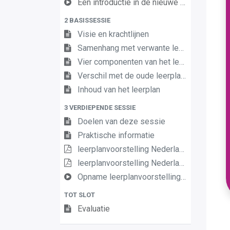
Een introductie in de nieuwe leerplannen van de derde graad
2 BASISSESSIE
Visie en krachtlijnen
Samenhang met verwante leerplannen
Vier componenten van het leerplan
Verschil met de oude leerplannen
Inhoud van het leerplan
3 VERDIEPENDE SESSIE
Doelen van deze sessie
Praktische informatie
leerplanvoorstelling Nederlands III D/A basis
leerplanvoorstelling Nederlands III DA definitief
Opname leerplanvoorstelling Nederlands D A basis
TOT SLOT
Evaluatie