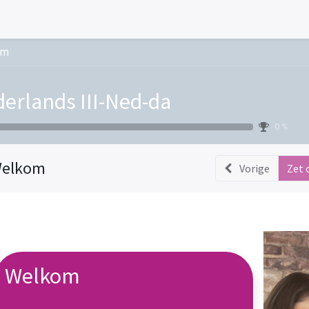
om
erlands III-Ned-da
0 %
elkom
Vorige
Zet 
Welkom