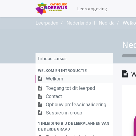
Leeromgeving
Leerpaden
Nederlands III-Ned-da
Welk
Ned
Inhoud cursus
WELKOM EN INTRODUCTIE
W
Welkom
Toegang tot dit leerpad
Contact
Opbouw professionaliseringstraject
Sessies in groep
1 INLEIDING BIJ DE LEERPLANNEN VAN
DE DERDE GRAAD