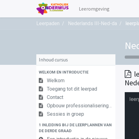
Leeromgeving
Leerpaden
Nederlands III-Ned-da
leerpl
Ned
Inhoud cursus
l
WELKOM EN INTRODUCTIE
Welkom
Nede
Toegang tot dit leerpad
Contact
Opbouw professionaliseringstraject
Sessies in groep
1 INLEIDING BIJ DE LEERPLANNEN VAN
DE DERDE GRAAD