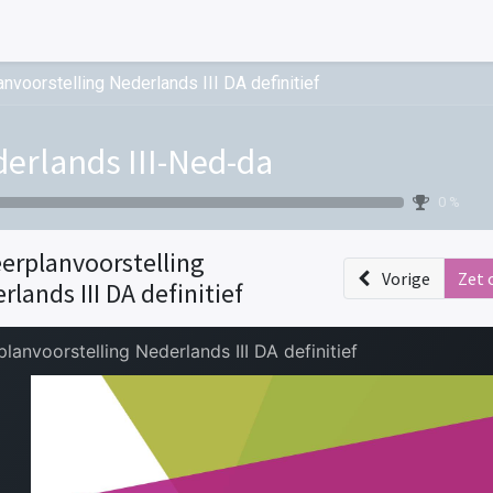
anvoorstelling Nederlands III DA definitief
erlands III-Ned-da
0 %
eerplanvoorstelling
Vorige
Zet 
rlands III DA definitief