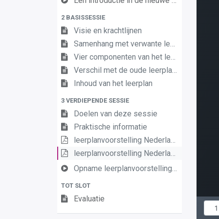
Een introductie in de nieuwe leerplannen van de derde graad
2 BASISSESSIE
Visie en krachtlijnen
Samenhang met verwante leerplannen
Vier componenten van het leerplan
Verschil met de oude leerplannen
Inhoud van het leerplan
3 VERDIEPENDE SESSIE
Doelen van deze sessie
Praktische informatie
leerplanvoorstelling Nederlands III D/A basis
leerplanvoorstelling Nederlands III DA definitief
Opname leerplanvoorstelling Nederlands D A basis
TOT SLOT
Evaluatie